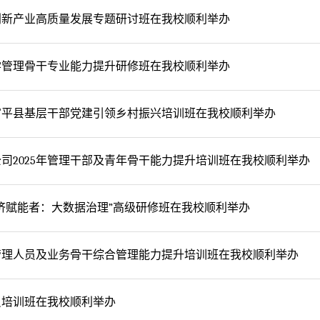
创新产业高质量发展专题研讨班在我校顺利举办
学管理骨干专业能力提升研修班在我校顺利举办
券富平县基层干部党建引领乡村振兴培训班在我校顺利举办
司2025年管理干部及青年骨干能力提升培训班在我校顺利举办
济赋能者：大数据治理”高级研修班在我校顺利举办
管理人员及业务骨干综合管理能力提升培训班在我校顺利举办
员培训班在我校顺利举办