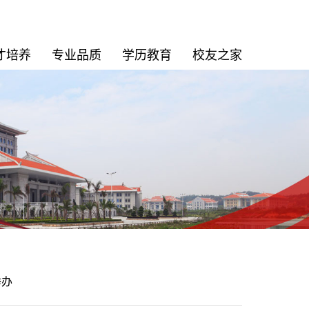
才培养
专业品质
学历教育
校友之家
举办