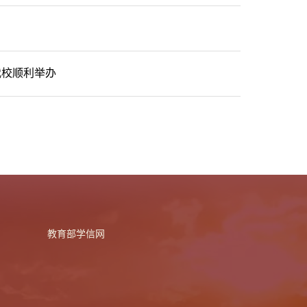
我校顺利举办
教育部学信网