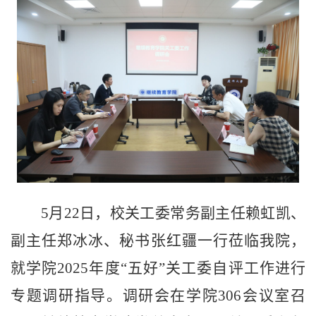
5
月
22
日
，校关工委常务副主任赖虹凯、
副主任郑冰冰、秘书张红疆一行莅临我院，
就学院
2025
年度
“
五好
”
关工委自评工作进行
专题调研指导。调研会在
学院
306
会
议室召